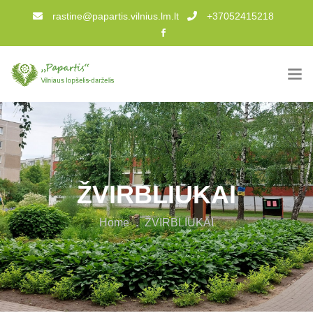
rastine@papartis.vilnius.lm.lt
+37052415218
ŽVIRBLIUKAI
Home
.
ŽVIRBLIUKAI