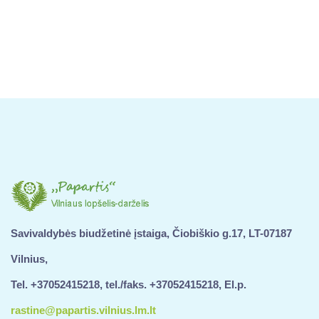
Savivaldybės biudžetinė įstaiga, Čiobiškio g.17, LT-07187
Vilnius,
Tel. +37052415218, tel./faks. +37052415218, El.p.
rastine@papartis.vilnius.lm.lt