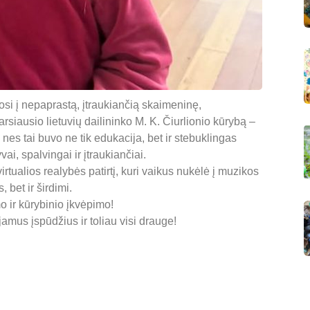
osi į nepaprastą, įtraukiančią skaimeninę,
rsiausio lietuvių dailininko M. K. Čiurlionio kūrybą –
nes tai buvo ne tik edukacija, bet ir stebuklingas
ai, spalvingai ir įtraukiančiai.
tualios realybės patirtį, kuri vaikus nukėlė į muzikos
 bet ir širdimi.
 ir kūrybinio įkvėpimo!
amus įspūdžius ir toliau visi drauge!