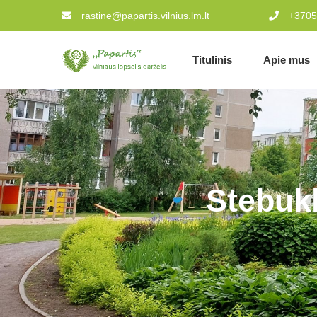
rastine@papartis.vilnius.lm.lt
+3705
Titulinis
Apie mus
Stebukl