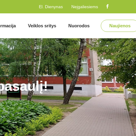
El. Dienynas
Neįgaliesiems
ormacija
Veiklos sritys
Nuorodos
Naujienos
pasaulį!