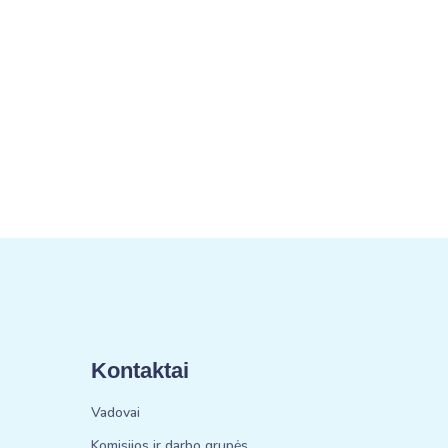
Kontaktai
Vadovai
Komisijos ir darbo grupės