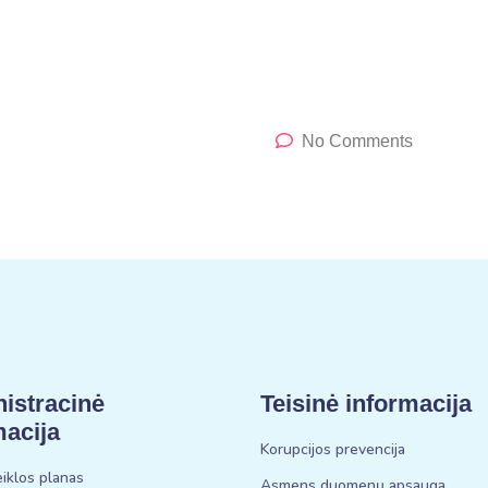
No Comments
istracinė
Teisinė informacija
macija
Korupcijos prevencija
eiklos planas
Asmens duomenų apsauga