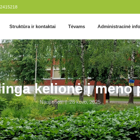
2415218
Struktūra ir kontaktai
Tėvams
Administracinė inf
inga kelionė į meno 
Naujienos
|
28 kovo, 2025