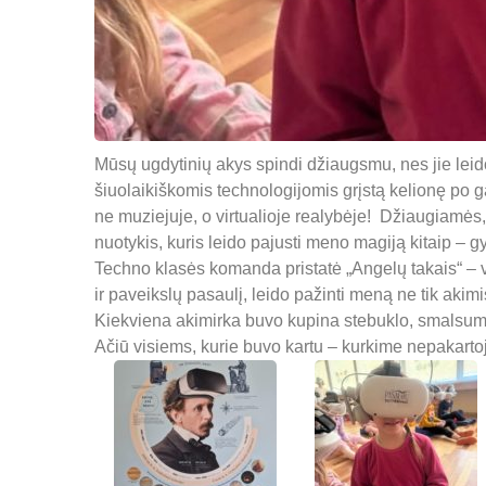
Mūsų ugdytinių akys spindi džiaugsmu, nes jie leid
šiuolaikiškomis technologijomis grįstą kelionę po ga
ne muziejuje, o virtualioje realybėje! Džiaugiamės, 
nuotykis, kuris leido pajusti meno magiją kitaip – gyv
Techno klasės komanda pristatė „Angelų takais“ – vir
ir paveikslų pasaulį, leido pažinti meną ne tik akimis,
Kiekviena akimirka buvo kupina stebuklo, smalsumo
Ačiū visiems, kurie buvo kartu – kurkime nepakartoj