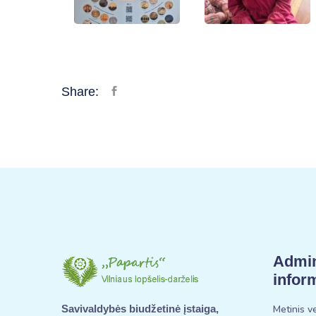
Share:
Admin
infor
Metinis v
Savivaldybės biudžetinė įstaiga,