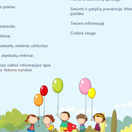
is planas
Smurto ir patyčių prevencija. Mo
politika
Teisinė informacija
mokestis
Civilinė sauga
irkimai
askaita, metinės užduotys
 ataskaitų rinkiniai
bės vidinis informacijos apie
s teikimo kanalas