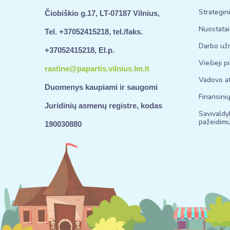
Strategin
Čiobiškio g.17, LT-07187 Vilnius,
Nuostatai
Tel. +37052415218, tel./faks.
Darbo už
+37052415218, El.p.
Viešieji p
rastine@papartis.vilnius.lm.lt
Vadovo at
Duomenys kaupiami ir saugomi
Finansinių
Juridinių asmenų registre, kodas
Savivaldy
pažeidimu
190030880