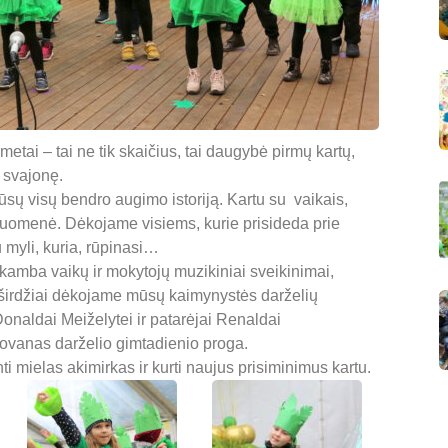
metai – tai ne tik skaičius, tai daugybė pirmų kartų,
ę svajonę.
mūsų visų bendro augimo istoriją. Kartu su vaikais,
ndruomenė. Dėkojame visiems, kurie prisideda prie
u myli, kuria, rūpinasi…
skamba vaikų ir mokytojų muzikiniai sveikinimai,
uoširdžiai dėkojame mūsų kaimynystės darželių
onaldai Meiželytei ir patarėjai Renaldai
dovanas darželio gimtadienio proga.
i mielas akimirkas ir kurti naujus prisiminimus kartu.