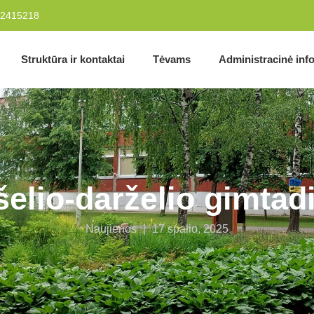
2415218
Struktūra ir kontaktai
Tėvams
Administracinė inf
elio-darželio gimtad
Naujienos
|
17 spalio, 2025