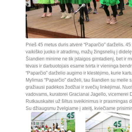
Prieš 45 metus duris atvėrė “Paparčio” darželis. 45 
vaikiško juoko ir atradimų, mažų žingsnelių į didel
Šiandien minime ne tik įstaigos gimtadienį, bet ir 
tėvais ir darbuotojais esame tvirta ir vieninga be
“Paparčio” darželio augimo ir klestėjimo, kurie kart
Mylimas “Paparčio” darželi, tau šiandien su meile 
gražiausi padėkos žodžiai ir svečių linkėjimai. N
vadovams, kuratorei Gracianai Jagello, vicemerei D
Rutkauskaitei už šiltus sveikinimus ir prasmingas 
Su džiaugsmu žvelgiame į ateitį, kviečiame prisimint