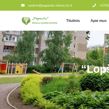
rastine@papartis.vilnius.lm.lt
+3705
Titulinis
Apie mus
“Lopš