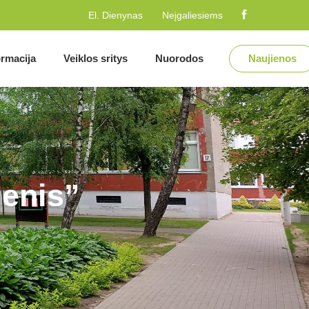
El. Dienynas
Neįgaliesiems
ormacija
Veiklos sritys
Nuorodos
Naujienos
ienis”