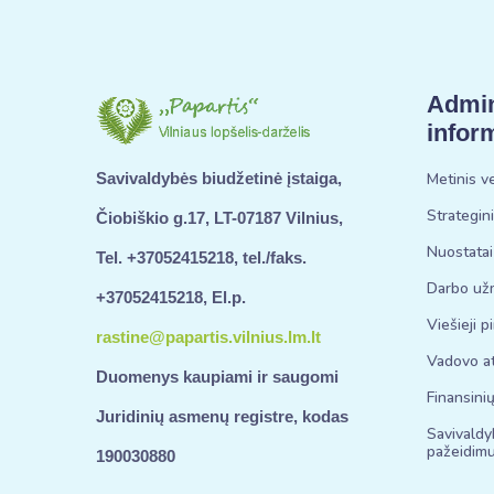
Admin
infor
Metinis v
Savivaldybės biudžetinė įstaiga,
Strategin
Čiobiškio g.17, LT-07187 Vilnius,
Nuostatai
Tel. +37052415218, tel./faks.
Darbo už
+37052415218, El.p.
Viešieji p
rastine@papartis.vilnius.lm.lt
Vadovo at
Duomenys kaupiami ir saugomi
Finansinių
Juridinių asmenų registre, kodas
Savivaldy
pažeidimu
190030880