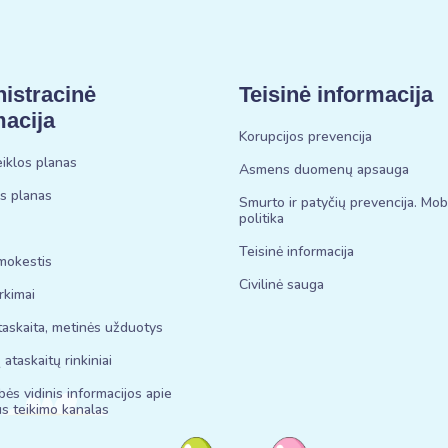
istracinė
Teisinė informacija
macija
Korupcijos prevencija
eiklos planas
Asmens duomenų apsauga
is planas
Smurto ir patyčių prevencija. Mo
politika
Teisinė informacija
mokestis
Civilinė sauga
irkimai
askaita, metinės užduotys
 ataskaitų rinkiniai
bės vidinis informacijos apie
s teikimo kanalas