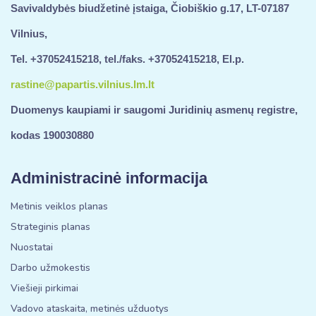
Savivaldybės biudžetinė įstaiga, Čiobiškio g.17, LT-07187
Vilnius,
Tel. +37052415218, tel./faks. +37052415218, El.p.
rastine@papartis.vilnius.lm.lt
Duomenys kaupiami ir saugomi Juridinių asmenų registre,
kodas 190030880
Administracinė informacija
Metinis veiklos planas
Strateginis planas
Nuostatai
Darbo užmokestis
Viešieji pirkimai
Vadovo ataskaita, metinės užduotys