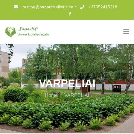
rastine@papartis.vilnius.lm.lt
+37052415218
VARPELIAI
Home
.
VARPELIAI